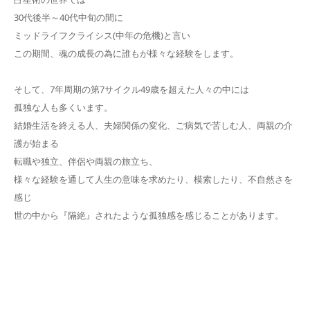
30代後半～40代中旬の間に
ミッドライフクライシス(中年の危機)と言い
この期間、魂の成長の為に誰もが様々な経験をします。
そして、7年周期の第7サイクル49歳を超えた人々の中には
孤独な人も多くいます。
結婚生活を終える人、夫婦関係の変化、ご病気で苦しむ人、両親の介
護が始まる
転職や独立、伴侶や両親の旅立ち、
様々な経験を通して人生の意味を求めたり、模索したり、不自然さを
感じ
世の中から『隔絶』されたような孤独感を感じることがあります。