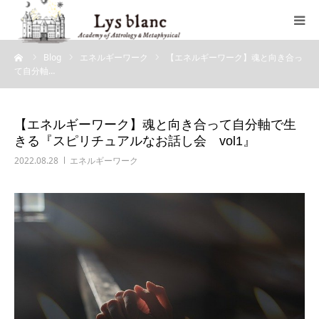
ーム
Blog
エネルギーワーク
【エネルギーワーク】魂と向き合っ
プロフィール
て自分軸…
メニュー
【エネルギーワーク】魂と向き合って自分軸で生
きる『スピリチュアルなお話し会 vol1』
ウェブショップ
2022.08.28
エネルギーワーク
店舗案内
ブログ
お問い合わせ