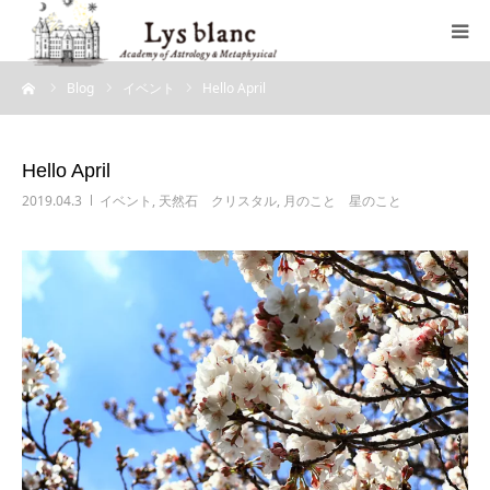
ーム
Blog
イベント
Hello April
プロフィール
メニュー
Hello April
2019.04.3
イベント
,
天然石 クリスタル
,
月のこと 星のこと
ウェブショップ
店舗案内
ブログ
お問い合わせ