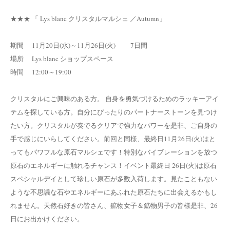
★★★ 「 Lys blanc クリスタルマルシェ ／Autumn」
期間 11月20日(水)～11月26日(火) 7日間
場所 Lys blanc ショップスペース
時間 12:00～19:00
クリスタルにご興味のある方。 自身を勇気づけるためのラッキーアイ
テムを探している方。自分にぴったりのパートナーストーンを見つけ
たい方。クリスタルが奏でるクリアで強力なパワーを是非、ご自身の
手で感じにいらしてください。前回と同様、最終日11月26日(火)はと
ってもパワフルな原石マルシェです！特別なバイブレーションを放つ
原石のエネルギーに触れるチャンス！イベント最終日 26日(火)は原石
スペシャルデイとして珍しい原石が多数入荷します。見たこともない
ような不思議な石やエネルギーにあふれた原石たちに出会えるかもし
れません。天然石好きの皆さん、鉱物女子＆鉱物男子の皆様是非、26
日にお出かけください。