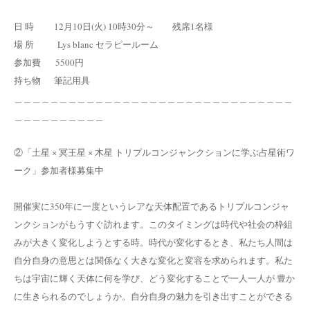
日 時 12月10日(火) 10時30分～ 残席1名様
場 所 Lys blanc セラピールーム
参加費 5500円
持ち物 筆記用具
＿＿＿＿＿＿＿＿＿＿＿＿＿＿＿＿＿＿＿＿＿＿＿＿＿＿＿＿＿＿＿
＿＿＿＿＿＿＿＿＿＿
②「土星 × 冥王星 × 木星 トリプルコンジャンクションに学ぶ占星術ワ
ーク」参加者様募集中
開催実に350年に一度というレアな天体配置であるトリプルコンジャ
ンクションがもうすぐ訪れます。このタイミングは時代や社会の枠組
みが大きく変化しようとする時。時代が変化するとき、私たち人間は
自分自身の意思とは関係なく大きな変化と変容を求められます。私た
ちは宇宙に輝く天体に何を学び、どう変化することで一人一人が 豊か
に生きられるのでしょうか。自分自身の魅力を引き出すことができる