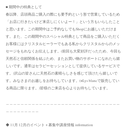
■ 期間中の特典として
春以降、店頭商品ご購入の際にも要予約という形で営業しているため
「お店に行きたいけど来店しにくいよー！」という方もいらしたこと
と思います。この期間中はご予約なしでもShopにお越しいただけま
す。また、この期間中のスペシャル特典として商品をご購入いただく
お客様にはクリスタルヒーラーでもある私からクリスタルからのメッ
セージをもれなくお伝えします。(前回も大変好評だったため、今回も
天然石と信頼関係を結ぶため、またお買い物のサポートになれたら嬉
しいです。通常はセラピーセッションとして提供しているサービスで
す。)沢山の皆さんに天然石の素晴らしさを感じて頂けたら嬉しいで
す。みなさまのお越しをお待ちしています。(※Lys blancで販売してい
る商品に限ります。)皆様のご来店を心よりお待ちしています。
＿＿＿＿＿＿＿＿＿＿＿＿＿＿＿＿＿＿＿＿＿＿＿＿＿＿＿＿＿＿＿
＿＿＿＿＿＿＿＿＿
◆ 11月 12月のイベント＋募集中講座情報 information