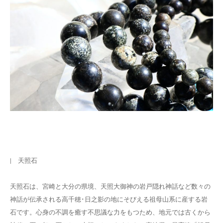
| 天照石
天照石は、宮崎と大分の県境、天照大御神の岩戸隠れ神話など数々の
神話が伝承される高千穂･日之影の地にそびえる祖母山系に産する岩
石です。心身の不調を癒す不思議な力をもつため、地元では古くから