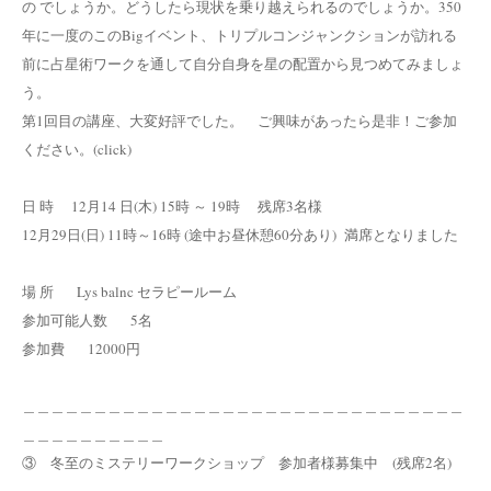
の でしょうか。どうしたら現状を乗り越えられるのでしょうか。350
年に一度のこのBigイベント、トリプルコンジャンクションが訪れる
前に占星術ワークを通して自分自身を星の配置から見つめてみましょ
う。
第1回目の講座、大変好評でした。 ご興味があったら是非！ご参加
ください。(click)
日 時 12月14 日(木) 15時 ～ 19時 残席3名様
12月29日(日) 11時～16時 (途中お昼休憩60分あり) 満席となりました
場 所 Lys balnc セラピールーム
参加可能人数 5名
参加費 12000円
＿＿＿＿＿＿＿＿＿＿＿＿＿＿＿＿＿＿＿＿＿＿＿＿＿＿＿＿＿＿＿
＿＿＿＿＿＿＿＿＿＿
③ 冬至のミステリーワークショップ 参加者様募集中 (残席2名)