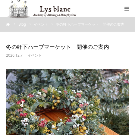
ーム
Blog
イベント
冬の軒下ハーブマーケット 開催のご案内
プロフィール
メニュー
冬の軒下ハーブマーケット 開催のご案内
2020.12.7
イベント
ウェブショップ
店舗案内
ブログ
お問い合わせ