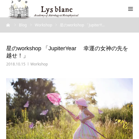
ーム
Blog
Workshop
星のworkshop 「JupiterY…
プロフィール
メニュー
星のworkshop 「JupiterYear 幸運の女神の先を
越せ！」
ウェブショップ
2018.10.15
Workshop
店舗案内
ブログ
お問い合わせ