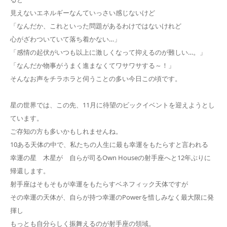
見えないエネルギーなんていっさい感じないけど
「なんだか、これといった問題があるわけではないけれど
心がざわついていて落ち着かない…」
「感情の起伏がいつも以上に激しくなって抑えるのが難しい…。」
「なんだか物事がうまく進まなくてワサワサする～！」
そんなお声をチラホラと伺うことの多い今日この頃です。
星の世界では、この先、11月に待望のビックイベントを迎えようとし
ています。
ご存知の方も多いかもしれませんね。
10ある天体の中で、私たちの人生に最も幸運をもたらすと言われる
幸運の星 木星が 自らが司るOwn Houseの射手座へと12年ぶりに
帰還します。
射手座はそもそもが幸運をもたらすベネフィック天体ですが
その幸運の天体が、自らが持つ幸運のPowerを惜しみなく最大限に発
揮し
もっとも自分らしく振舞えるのが射手座の領域。