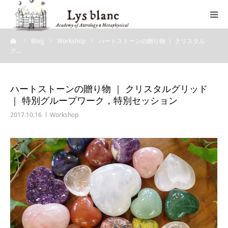
ーム
Blog
Workshop
ハートストーンの贈り物 ｜ クリスタル
プロフィール
グ…
メニュー
ハートストーンの贈り物 ｜ クリスタルグリッド
｜ 特別グループワーク，特別セッション
ウェブショップ
2017.10.16
Workshop
店舗案内
ブログ
お問い合わせ