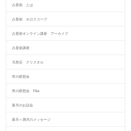
占星術 とは
占星術 ホロスコープ
占星術オンライン講座 アーカイブ
占星術講座
天然石 クリスタル
宵の瞑想会
宵の瞑想会 Fika
新月のお話会
新月＋満月のメッセージ