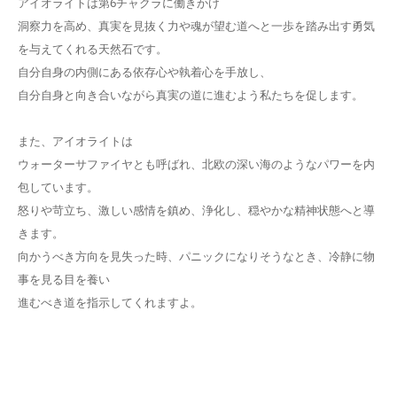
アイオライトは第6チャクラに働きかけ
洞察力を高め、真実を見抜く力や魂が望む道へと一歩を踏み出す勇気
を与えてくれる天然石です。
自分自身の内側にある依存心や執着心を手放し、
自分自身と向き合いながら真実の道に進むよう私たちを促します。
また、アイオライトは
ウォーターサファイヤとも呼ばれ、北欧の深い海のようなパワーを内
包しています。
怒りや苛立ち、激しい感情を鎮め、浄化し、穏やかな精神状態へと導
きます。
向かうべき方向を見失った時、パニックになりそうなとき、冷静に物
事を見る目を養い
進むべき道を指示してくれますよ。