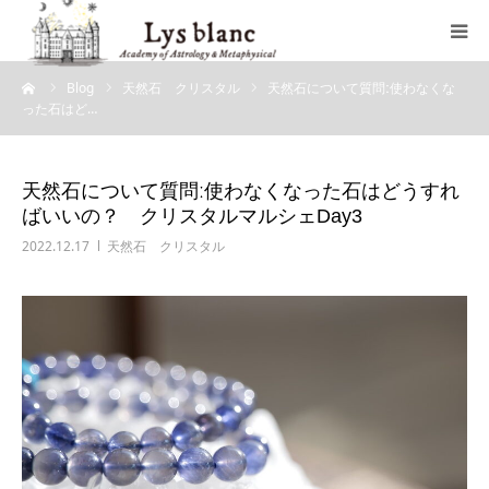
ーム
Blog
天然石 クリスタル
天然石について質問ː使わなくな
プロフィール
った石はど…
メニュー
天然石について質問ː使わなくなった石はどうすれ
ばいいの？ クリスタルマルシェDay3
ウェブショップ
2022.12.17
天然石 クリスタル
店舗案内
ブログ
お問い合わせ