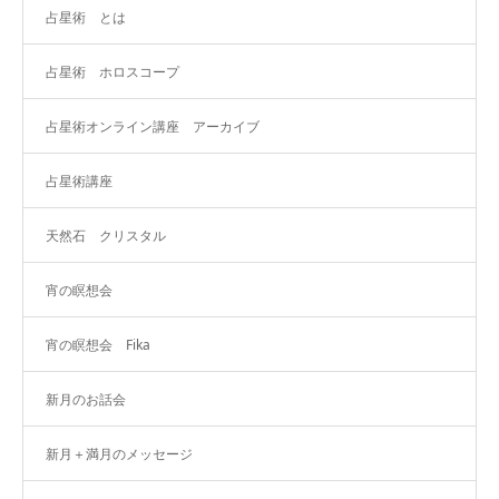
占星術 とは
占星術 ホロスコープ
占星術オンライン講座 アーカイブ
占星術講座
天然石 クリスタル
宵の瞑想会
宵の瞑想会 Fika
新月のお話会
新月＋満月のメッセージ