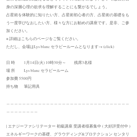
身の深層心理の欲求を理解することにも繋がるでしょう。
占星術を体験的に知りたい方、占星術初心者の方、占星術の基礎をも
う一度学びなおしたい方、様々な方にお勧めの講座です。是非、ご参
加ください。
※ 詳細はこちらのページをご覧ください。
ただし、会場はLys blanc セラピールームとなります→ (click)
日 時 1月14日(火) 10時30分～ 残席3名様
場 所 Lys blanc セラピールーム
参加費 5500円
持ち物 筆記用具
＿＿＿＿＿＿＿＿＿＿＿＿＿＿＿＿＿＿＿＿＿＿＿＿＿＿＿＿＿＿＿
＿＿＿＿＿＿＿＿
| エナジーファシリテーター 初級講座 受講者様募集中 ( 大好評受付中 )
エネルギーワークの基礎、グラウディング&プロテクション センタリ