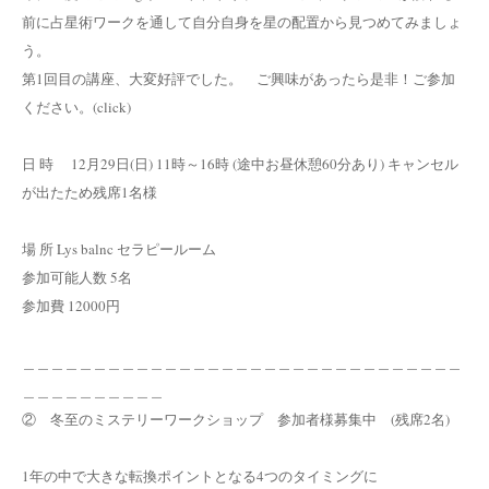
前に占星術ワークを通して自分自身を星の配置から見つめてみましょ
う。
第1回目の講座、大変好評でした。 ご興味があったら是非！ご参加
ください。(click)
日 時 12月29日(日) 11時～16時 (途中お昼休憩60分あり) キャンセル
が出たため残席1名様
場 所 Lys balnc セラピールーム
参加可能人数 5名
参加費 12000円
＿＿＿＿＿＿＿＿＿＿＿＿＿＿＿＿＿＿＿＿＿＿＿＿＿＿＿＿＿＿＿
＿＿＿＿＿＿＿＿＿＿
② 冬至のミステリーワークショップ 参加者様募集中 (残席2名)
1年の中で大きな転換ポイントとなる4つのタイミングに