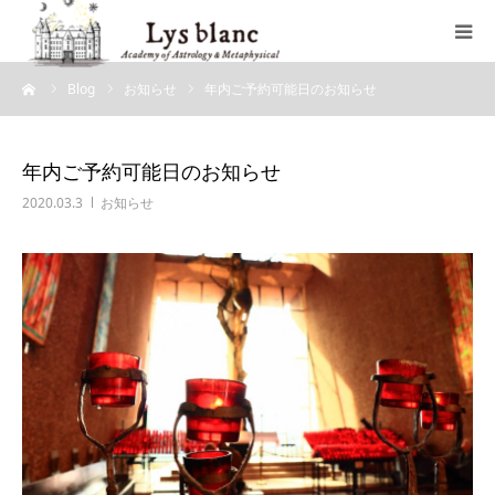
ーム
Blog
お知らせ
年内ご予約可能日のお知らせ
プロフィール
メニュー
年内ご予約可能日のお知らせ
2020.03.3
お知らせ
ウェブショップ
店舗案内
ブログ
お問い合わせ