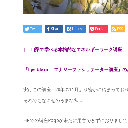
Tweet
Share
Hatena
Pocket
RSS
| 山梨で学べる本格的なエネルギーワーク講座。
「Lys blanc エナジーファシリテーター講座」
実はこの講座、昨年の11月より密かに始まってお
それでもなにせのろまな私…。
HPでの講座Pageが未だに用意できずにおりまし