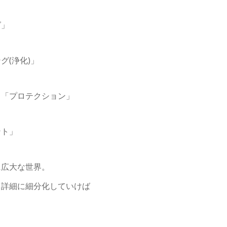
グ」
(浄化)」
る「プロテクション」
ント」
に広大な世界。
、詳細に細分化していけば