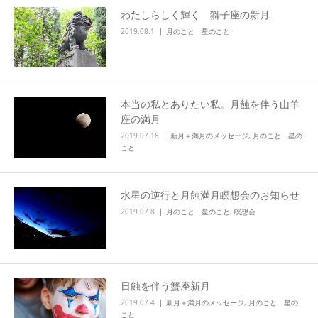
わたしらしく輝く 獅子座の新月
2019.08.1
月のこと 星のこと
本当の私とありたい私。月蝕を伴う山羊
座の満月
2019.07.18
新月＋満月のメッセージ
,
月のこと 星の
こと
水星の逆行と月蝕満月瞑想会のお知らせ
2019.07.8
月のこと 星のこと
,
瞑想会
日蝕を伴う蟹座新月
2019.07.4
新月＋満月のメッセージ
,
月のこと 星の
こと