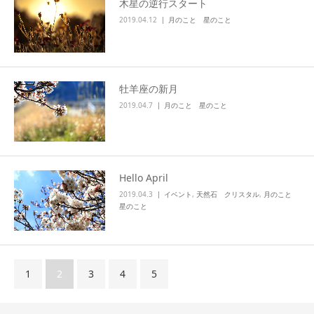
木星の逆行スタート
2019.04.12
月のこと 星のこと
牡羊座の新月
2019.04.7
月のこと 星のこと
Hello April
2019.04.3
イベント
,
天然石 クリスタル
,
月のこと
星のこと
1
2
3
4
5