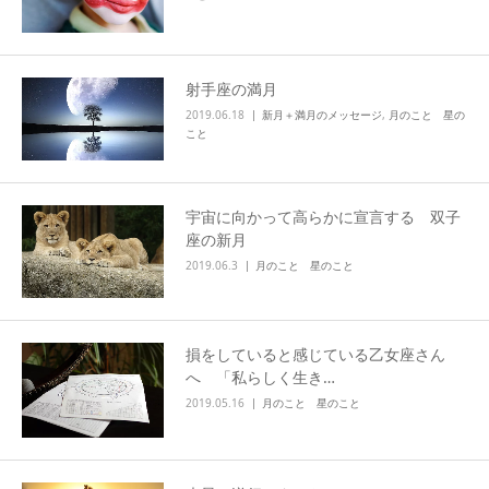
射手座の満月
2019.06.18
新月＋満月のメッセージ
,
月のこと 星の
こと
宇宙に向かって高らかに宣言する 双子
座の新月
2019.06.3
月のこと 星のこと
損をしていると感じている乙女座さん
へ 「私らしく生き…
2019.05.16
月のこと 星のこと