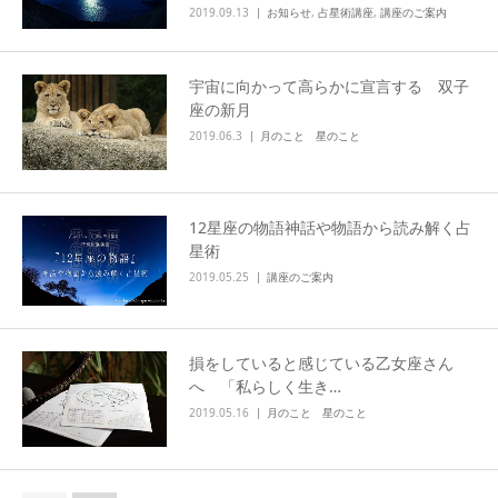
2019.09.13
お知らせ
,
占星術講座
,
講座のご案内
宇宙に向かって高らかに宣言する 双子
座の新月
2019.06.3
月のこと 星のこと
12星座の物語神話や物語から読み解く占
星術
2019.05.25
講座のご案内
損をしていると感じている乙女座さん
へ 「私らしく生き…
2019.05.16
月のこと 星のこと